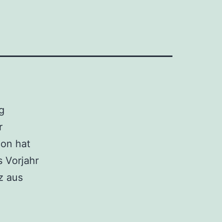
g
r
non hat
 Vorjahr
z aus