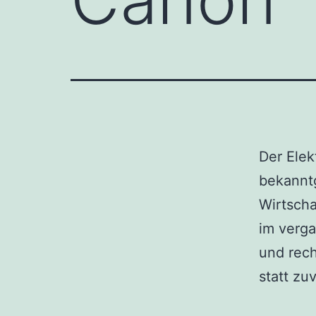
Der Ele
bekannt
Wirtscha
im verg
und rech
statt zu