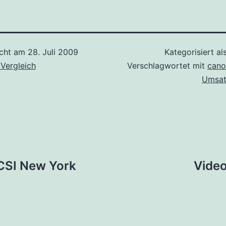
icht am
28. Juli 2009
Kategorisiert al
 Vergleich
Verschlagwortet mit
cano
Umsat
tion
 CSI New York
Video