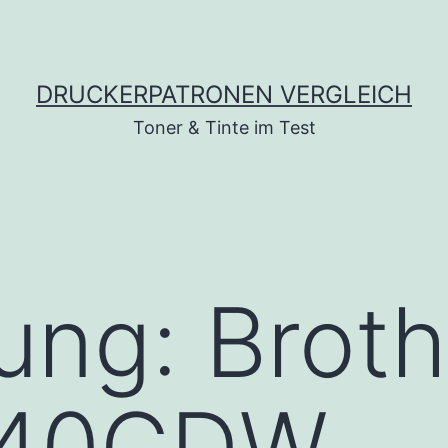
DRUCKERPATRONEN VERGLEICH
Toner & Tinte im Test
lung: Brot
40CDW