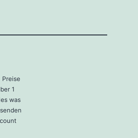
 Preise
ber 1
les was
rsenden
ccount