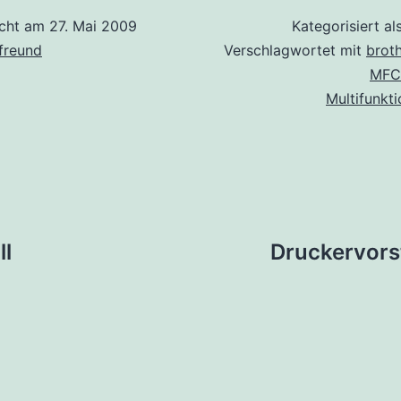
icht am
27. Mai 2009
Kategorisiert al
freund
Verschlagwortet mit
brot
MFC
Multifunkt
tion
ll
Druckervors