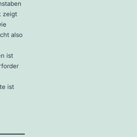
chstaben
 zeigt
ie
cht also
n ist
rforder
e ist