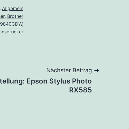
s
Allgemein
her
,
Brother
9840CDW
,
ionsdrucker
Nächster Beitrag
tellung: Epson Stylus Photo
RX585