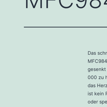
Das schn
MFC9840
gesenkt
000 zu h
das Her
ist kein
oder spe