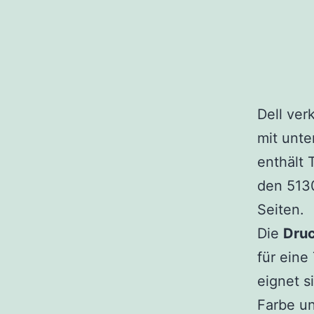
Dell ver
mit unte
enthält 
den 5130
Seiten.
Die
Dru
für eine
eignet s
Farbe u