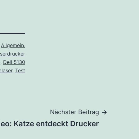
s
Allgemein
,
serdrucker
l
,
Dell 5130
blaser
,
Test
Nächster Beitrag
deo: Katze entdeckt Drucker