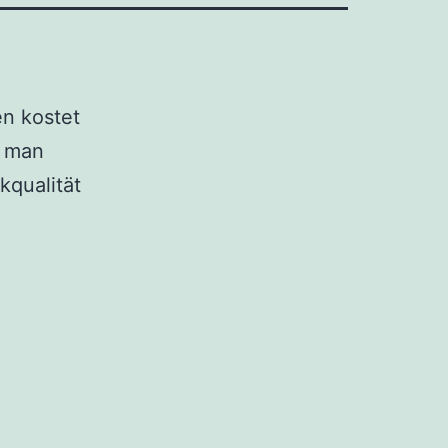
en kostet
t man
kqualität