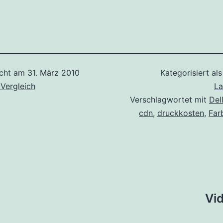
icht am
31. März 2010
Kategorisiert al
 Vergleich
La
Verschlagwortet mit
Del
cdn
,
druckkosten
,
Far
tion
Vi