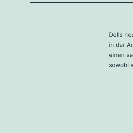
Dells ne
in der 
einen se
sowohl w