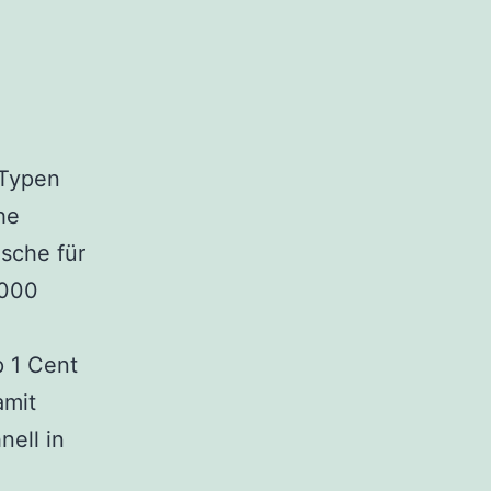
-Typen
che
usche für
.000
p 1 Cent
amit
nell in