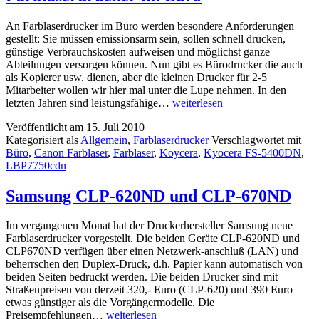
An Farblaserdrucker im Büro werden besondere Anforderungen
gestellt: Sie müssen emissionsarm sein, sollen schnell drucken,
günstige Verbrauchskosten aufweisen und möglichst ganze
Abteilungen versorgen können. Nun gibt es Bürodrucker die auch
als Kopierer usw. dienen, aber die kleinen Drucker für 2-5
Mitarbeiter wollen wir hier mal unter die Lupe nehmen. In den
Farblaserdrucker
letzten Jahren sind leistungsfähige…
weiterlesen
im
Veröffentlicht am
15. Juli 2010
Büro
Kategorisiert als
Allgemein
,
Farblaserdrucker
Verschlagwortet mit
Büro
,
Canon Farblaser
,
Farblaser
,
Koycera
,
Kyocera FS-5400DN
,
LBP7750cdn
Samsung CLP-620ND und CLP-670ND
Im vergangenen Monat hat der Druckerhersteller Samsung neue
Farblaserdrucker vorgestellt. Die beiden Geräte CLP-620ND und
CLP670ND verfügen über einen Netzwerk-anschluß (LAN) und
beherrschen den Duplex-Druck, d.h. Papier kann automatisch von
beiden Seiten bedruckt werden. Die beiden Drucker sind mit
Straßenpreisen von derzeit 320,- Euro (CLP-620) und 390 Euro
etwas günstiger als die Vorgängermodelle. Die
Samsung
Preisempfehlungen…
weiterlesen