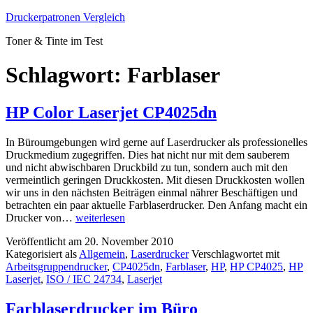
Zum
Druckerpatronen Vergleich
Inhalt
Toner & Tinte im Test
springen
Schlagwort:
Farblaser
HP Color Laserjet CP4025dn
In Büroumgebungen wird gerne auf Laserdrucker als professionelles
Druckmedium zugegriffen. Dies hat nicht nur mit dem sauberem
und nicht abwischbaren Druckbild zu tun, sondern auch mit den
vermeintlich geringen Druckkosten. Mit diesen Druckkosten wollen
wir uns in den nächsten Beiträgen einmal nährer Beschäftigen und
betrachten ein paar aktuelle Farblaserdrucker. Den Anfang macht ein
HP
Drucker von…
weiterlesen
Color
Veröffentlicht am
20. November 2010
Laserjet
Kategorisiert als
Allgemein
,
Laserdrucker
Verschlagwortet mit
CP4025dn
Arbeitsgruppendrucker
,
CP4025dn
,
Farblaser
,
HP
,
HP CP4025
,
HP
Laserjet
,
ISO / IEC 24734
,
Laserjet
Farblaserdrucker im Büro