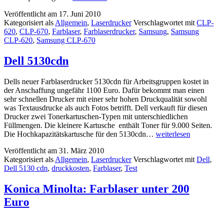
CLP-
Veröffentlicht am
17. Juni 2010
620ND
Kategorisiert als
Allgemein
,
Laserdrucker
Verschlagwortet mit
CLP-
und
620
,
CLP-670
,
Farblaser
,
Farblaserdrucker
,
Samsung
,
Samsung
CLP-
CLP-620
,
Samsung CLP-670
670ND
Dell 5130cdn
Dells neuer Farblaserdrucker 5130cdn für Arbeitsgruppen kostet in
der Anschaffung ungefähr 1100 Euro. Dafür bekommt man einen
sehr schnellen Drucker mit einer sehr hohen Druckqualität sowohl
was Textausdrucke als auch Fotos betrifft. Dell verkauft für diesen
Drucker zwei Tonerkartuschen-Typen mit unterschiedlichen
Füllmengen. Die kleinere Kartusche enthält Toner für 9.000 Seiten.
Dell
Die Hochkapazitätskartusche für den 5130cdn…
weiterlesen
5130cdn
Veröffentlicht am
31. März 2010
Kategorisiert als
Allgemein
,
Laserdrucker
Verschlagwortet mit
Dell
,
Dell 5130 cdn
,
druckkosten
,
Farblaser
,
Test
Konica Minolta: Farblaser unter 200
Euro