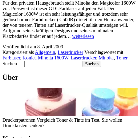
Für den privaten Hausgebrauch stellt Minolta den Magicolor 1600W
vor. Preiswert ist dieser GDI-Farblaser auf jeden Fall. Der
Magicolor 1600W ist ein sehr leistungsfähiger und trotzdem sehr
geräuscharmer Farbdrucker (< 50dB) dirket für den Heimanwender,
der von teueren Tinten auf Laserdrucker-Qualität umsteigen will.
Aufgrund seines kräftigen Designs und seines minimalen
Konica
Platzbedarfes findet er auf jedem…
weiterlesen
Minolta:
Veröffentlicht am
8. April 2009
Farblaser
Kategorisiert als
Allgemein
,
Laserdrucker
Verschlagwortet mit
unter
Farblaser
,
Konica Minolta 1600W
,
Laserdrucker
,
Minolta
,
Toner
200
Suchen …
Euro
Über
Druckerpatronen Vergleich Toner & Tinte im Test. Sie wollen
Druckkosten senken?