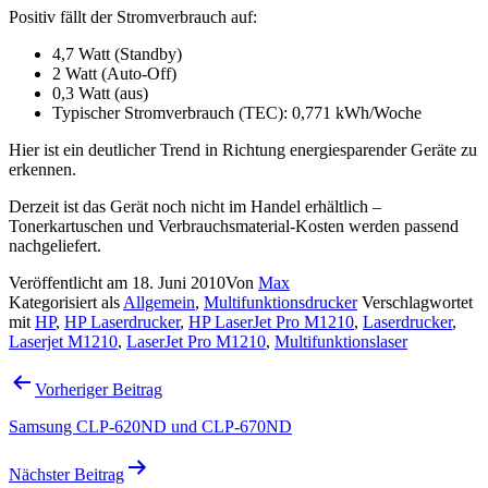
Positiv fällt der Stromverbrauch auf:
4,7 Watt (Standby)
2 Watt (Auto-Off)
0,3 Watt (aus)
Typischer Stromverbrauch (TEC): 0,771 kWh/Woche
Hier ist ein deutlicher Trend in Richtung energiesparender Geräte zu
erkennen.
Derzeit ist das Gerät noch nicht im Handel erhältlich –
Tonerkartuschen und Verbrauchsmaterial-Kosten werden passend
nachgeliefert.
Veröffentlicht am
18. Juni 2010
Von
Max
Kategorisiert als
Allgemein
,
Multifunktionsdrucker
Verschlagwortet
mit
HP
,
HP Laserdrucker
,
HP LaserJet Pro M1210
,
Laserdrucker
,
Laserjet M1210
,
LaserJet Pro M1210
,
Multifunktionslaser
Beitragsnavigation
Vorheriger Beitrag
Samsung CLP-620ND und CLP-670ND
Nächster Beitrag