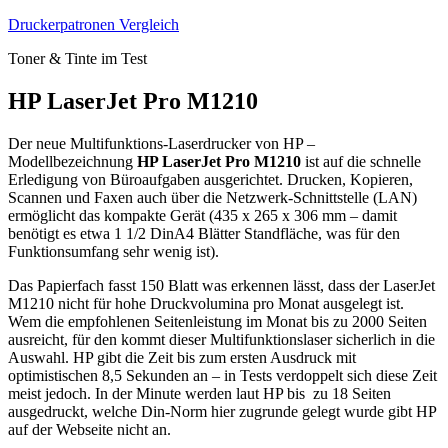
Zum
Druckerpatronen Vergleich
Inhalt
Toner & Tinte im Test
springen
HP LaserJet Pro M1210
Der neue Multifunktions-Laserdrucker von HP –
Modellbezeichnung
HP LaserJet Pro M1210
ist auf die schnelle
Erledigung von Büroaufgaben ausgerichtet. Drucken, Kopieren,
Scannen und Faxen auch über die Netzwerk-Schnittstelle (LAN)
ermöglicht das kompakte Gerät (435 x 265 x 306 mm – damit
benötigt es etwa 1 1/2 DinA4 Blätter Standfläche, was für den
Funktionsumfang sehr wenig ist).
Das Papierfach fasst 150 Blatt was erkennen lässt, dass der LaserJet
M1210 nicht für hohe Druckvolumina pro Monat ausgelegt ist.
Wem die empfohlenen Seitenleistung im Monat bis zu 2000 Seiten
ausreicht, für den kommt dieser Multifunktionslaser sicherlich in die
Auswahl. HP gibt die Zeit bis zum ersten Ausdruck mit
optimistischen 8,5 Sekunden an – in Tests verdoppelt sich diese Zeit
meist jedoch. In der Minute werden laut HP bis zu 18 Seiten
ausgedruckt, welche Din-Norm hier zugrunde gelegt wurde gibt HP
auf der Webseite nicht an.