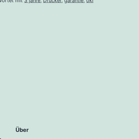
wortet mit
3 jahre
,
Drucker
,
garantie
,
oki
Über