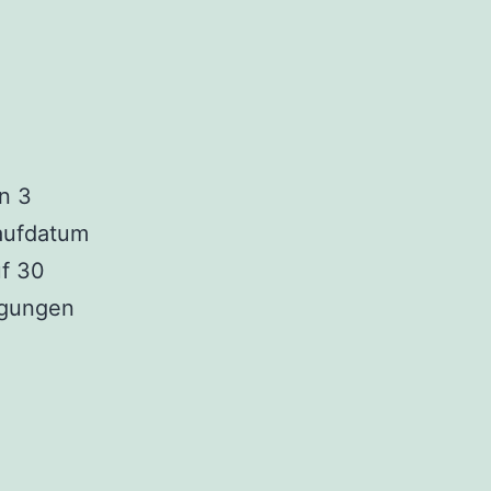
n 3
aufdatum
uf 30
ngungen