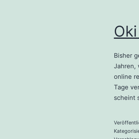
Oki
Bisher g
Jahren,
online r
Tage ve
scheint 
Veröffentl
Kategorisi