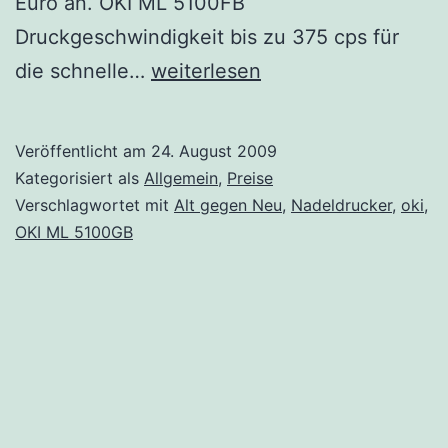
Euro an. OKI ML 5100FB
Druckgeschwindigkeit bis zu 375 cps für
Oki
die schnelle…
weiterlesen
bietet
Alt
Veröffentlicht am
24. August 2009
gegen
Kategorisiert als
Allgemein
,
Preise
Neu
Verschlagwortet mit
Alt gegen Neu
,
Nadeldrucker
,
oki
,
OKI ML 5100GB