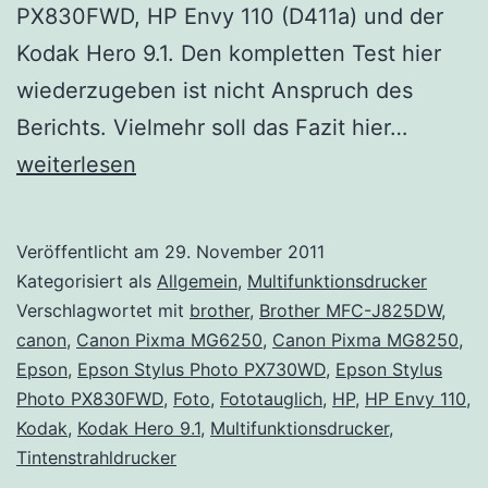
PX830FWD, HP Envy 110 (D411a) und der
Kodak Hero 9.1. Den kompletten Test hier
wiederzugeben ist nicht Anspruch des
Verglei
Berichts. Vielmehr soll das Fazit hier…
Fotodru
weiterlesen
–
Multifu
Veröffentlicht am
29. November 2011
Kategorisiert als
Allgemein
,
Multifunktionsdrucker
Verschlagwortet mit
brother
,
Brother MFC-J825DW
,
canon
,
Canon Pixma MG6250
,
Canon Pixma MG8250
,
Epson
,
Epson Stylus Photo PX730WD
,
Epson Stylus
Photo PX830FWD
,
Foto
,
Fototauglich
,
HP
,
HP Envy 110
,
Kodak
,
Kodak Hero 9.1
,
Multifunktionsdrucker
,
Tintenstrahldrucker