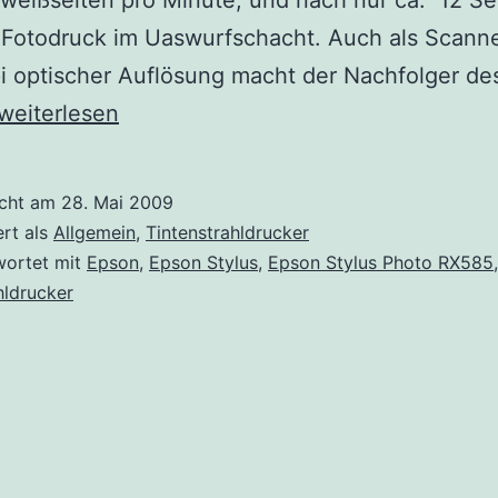
weißseiten pro Minute, und nach nur ca. 12 S
n Fotodruck im Uaswurfschacht. Auch als Scanne
i optischer Auflösung macht der Nachfolger de
Druckervorstellung:
weiterlesen
Epson
Stylus
icht am
28. Mai 2009
Photo
ert als
Allgemein
,
Tintenstrahldrucker
RX585
wortet mit
Epson
,
Epson Stylus
,
Epson Stylus Photo RX585
,
hldrucker