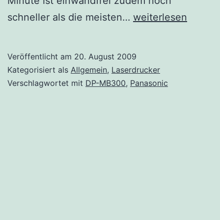
Minute ist einwandfrei zudem noch
Panasonic
schneller als die meisten…
weiterlesen
DP-
MB300
Veröffentlicht am
20. August 2009
Kategorisiert als
Allgemein
,
Laserdrucker
Verschlagwortet mit
DP-MB300
,
Panasonic