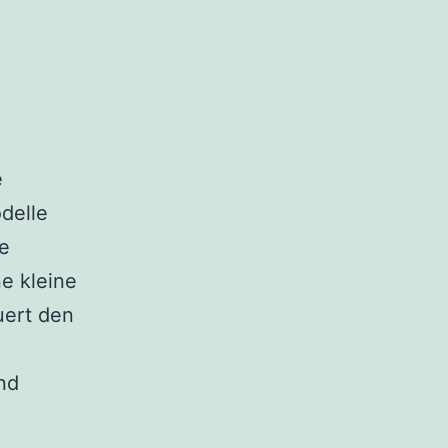
e
delle
e
e kleine
uert den
nd