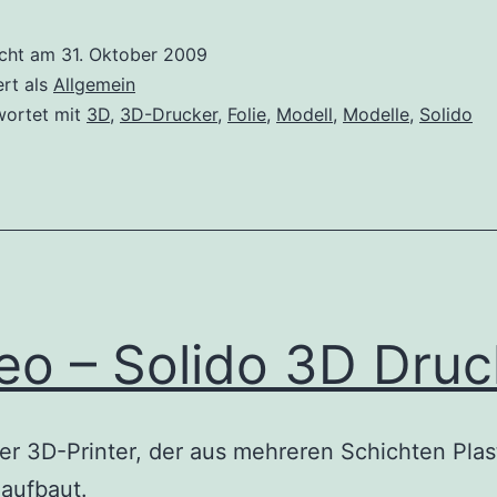
3D
Drucker
icht am
31. Oktober 2009
ert als
Allgemein
wortet mit
3D
,
3D-Drucker
,
Folie
,
Modell
,
Modelle
,
Solido
eo – Solido 3D Druc
ner 3D-Printer, der aus mehreren Schichten Plast
aufbaut.