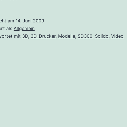
icht am
14. Juni 2009
ert als
Allgemein
wortet mit
3D
,
3D-Drucker
,
Modelle
,
SD300
,
Solido
,
Video