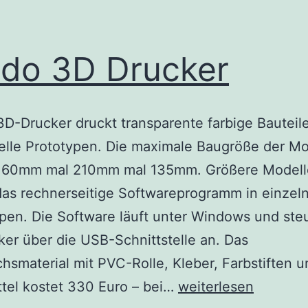
ido 3D Drucker
3D-Drucker druckt transparente farbige Bauteil
elle Prototypen. Die maximale Baugröße der Mo
 160mm mal 210mm mal 135mm. Größere Modell
das rechnerseitige Softwareprogramm in einzeln
en. Die Software läuft unter Windows und ste
er über die USB-Schnittstelle an. Das
hsmaterial mit PVC-Rolle, Kleber, Farbstiften u
Solido
tel kostet 330 Euro – bei…
weiterlesen