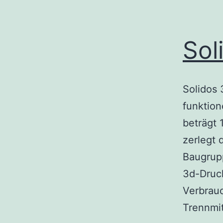
Sol
Solidos 
funktion
beträgt
zerlegt 
Baugrupp
3d-Druck
Verbrauc
Trennmit