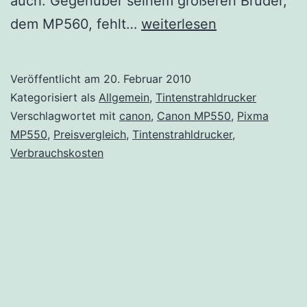
auch. Gegenüber seinem größeren Bruder,
Canon
dem MP560, fehlt…
weiterlesen
Pixma
MP550
Veröffentlicht am
20. Februar 2010
Kategorisiert als
Allgemein
,
Tintenstrahldrucker
Verschlagwortet mit
canon
,
Canon MP550
,
Pixma
MP550
,
Preisvergleich
,
Tintenstrahldrucker
,
Verbrauchskosten