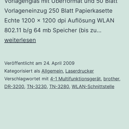
Vorlagenglas mit Überformat und 50 Blatt
Vorlageneinzug 250 Blatt Papierkasette
Echte 1200 x 1200 dpi Auflösung WLAN
Brother
802.11 b/g 64 mb Speicher (bis zu…
MFC-
weiterlesen
8890
DW
Veröffentlicht am
24. April 2009
Kategorisiert als
Allgemein
,
Laserdrucker
Verschlagwortet mit
4-1 Multifunktionsgerät
,
brother
,
DR-3200
,
TN-3230
,
TN-3280
,
WLAN-Schnittstelle