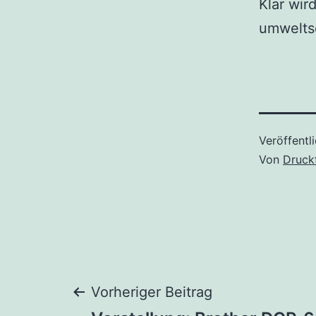
Klar wir
umweltsc
Veröffentl
Von
Druck
Beitragsnaviga
Vorheriger Beitrag