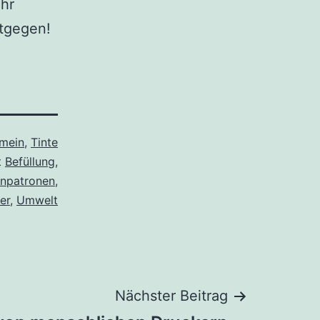
ehr
ntgegen!
emein
,
Tinte
t
Befüllung
,
enpatronen
,
er
,
Umwelt
Nächster Beitrag