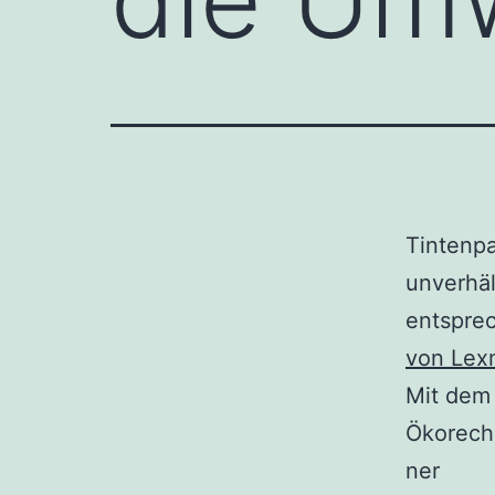
Tintenpa
unverhäl
entspre
von Lex
Mit dem
Ökorech
ner