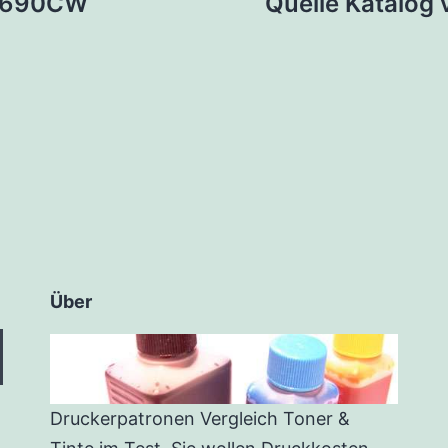
-6690CW
Quelle Katalog
Über
Druckerpatronen Vergleich Toner &