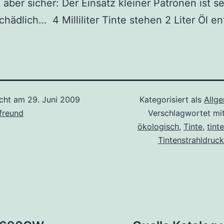
d aber sicher: Der Einsatz kleiner Patronen ist s
hädlich… 4 Milliliter Tinte stehen 2 Liter Öl e
icht am
29. Juni 2009
Kategorisiert als
Allg
freund
Verschlagwortet mi
ökologisch
,
Tinte
,
tint
Tintenstrahldruck
tion