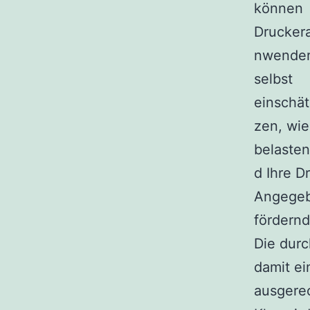
können
Drucker
nwende
selbst
einschät
zen, wie
belasten
d Ihre D
Angegeb
fördernd
Die durc
damit e
ausgere