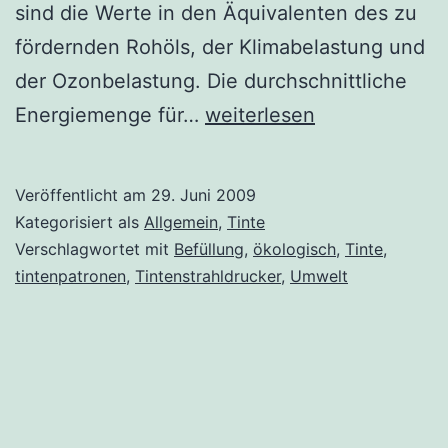
sind die Werte in den Äquivalenten des zu
fördernden Rohöls, der Klimabelastung und
der Ozonbelastung. Die durchschnittliche
Tintenpatronen
Energiemenge für…
weiterlesen
belasten
die
Veröffentlicht am
29. Juni 2009
Umwelt
Kategorisiert als
Allgemein
,
Tinte
Verschlagwortet mit
Befüllung
,
ökologisch
,
Tinte
,
tintenpatronen
,
Tintenstrahldrucker
,
Umwelt