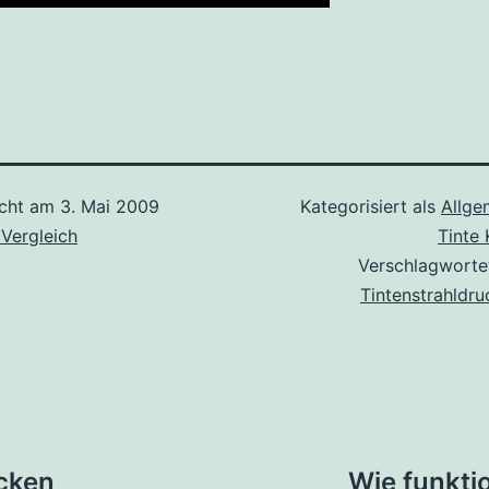
icht am
3. Mai 2009
Kategorisiert als
Allge
 Vergleich
Tinte
Verschlagworte
Tintenstrahldru
tion
cken
Wie funkti