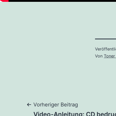
Veröffentl
Von
Toner
Beitragsnaviga
Vorheriger Beitrag
Video-Anleitung: CD bedru