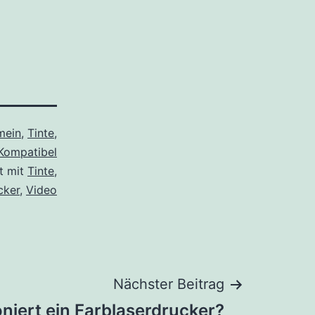
mein
,
Tinte
,
 Kompatibel
t mit
Tinte
,
cker
,
Video
Nächster Beitrag
oniert ein Farblaserdrucker?