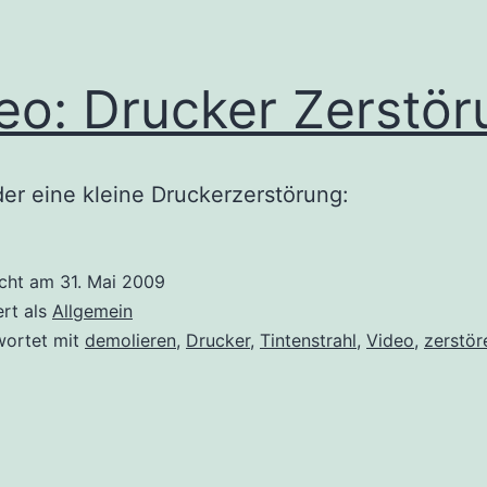
eo: Drucker Zerstör
er eine kleine Druckerzerstörung:
icht am
31. Mai 2009
ert als
Allgemein
wortet mit
demolieren
,
Drucker
,
Tintenstrahl
,
Video
,
zerstör