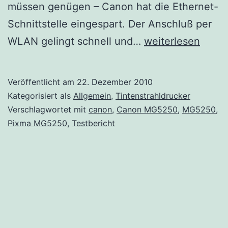
müssen genügen – Canon hat die Ethernet-
Schnittstelle eingespart. Der Anschluß per
Canon
WLAN gelingt schnell und…
weiterlesen
Pixma
MG5250
Veröffentlicht am
22. Dezember 2010
Testbericht
Kategorisiert als
Allgemein
,
Tintenstrahldrucker
Verschlagwortet mit
canon
,
Canon MG5250
,
MG5250
,
Pixma MG5250
,
Testbericht