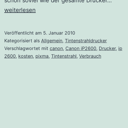
schon soviel wie der gesamte Drucker…
Pixma
weiterlesen
ip260
Veröffentlicht am
5. Januar 2010
Kategorisiert als
Allgemein
,
Tintenstrahldrucker
Verschlagwortet mit
canon
,
Canon iP2600
,
Drucker
,
ip
2600
,
kosten
,
pixma
,
Tintenstrahl
,
Verbrauch