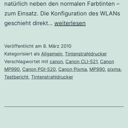
natürlich neben den normalen Farbtinten –
zum Einsatz. Die Konfiguration des WLANs
Testbericht
geschieht direkt…
weiterlesen
Canon
Pixma
Veröffentlicht am
8. März 2010
MP990
Kategorisiert als
Allgemein
,
Tintenstrahldrucker
Verschlagwortet mit
canon
,
Canon CLI-521
,
Canon
MP990
,
Canon PGI-520
,
Canon Pixma
,
MP990
,
pixma
,
Testbericht
,
Tintenstrahldrucker