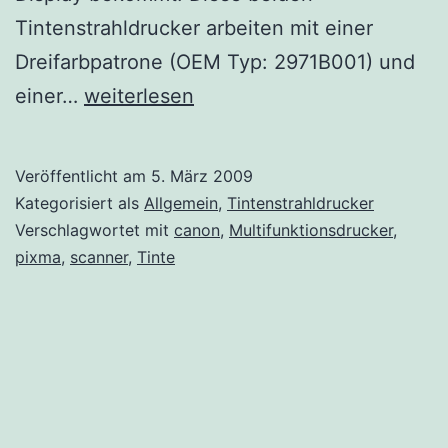
Tintenstrahldrucker arbeiten mit einer
Dreifarbpatrone (OEM Typ: 2971B001) und
Neue
einer…
weiterlesen
Canon
Multifunktionsdrucker
Veröffentlicht am
5. März 2009
Kategorisiert als
Allgemein
,
Tintenstrahldrucker
Verschlagwortet mit
canon
,
Multifunktionsdrucker
,
pixma
,
scanner
,
Tinte