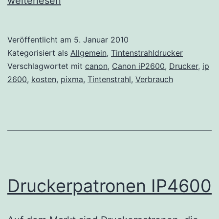
weiterlesen
ip260
Veröffentlicht am
5. Januar 2010
Kategorisiert als
Allgemein
,
Tintenstrahldrucker
Verschlagwortet mit
canon
,
Canon iP2600
,
Drucker
,
ip
2600
,
kosten
,
pixma
,
Tintenstrahl
,
Verbrauch
Druckerpatronen IP4600