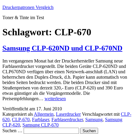
Zum
Druckerpatronen Vergleich
Inhalt
Toner & Tinte im Test
springen
Schlagwort:
CLP-670
Samsung CLP-620ND und CLP-670ND
Im vergangenen Monat hat der Druckerhersteller Samsung neue
Farblaserdrucker vorgestellt. Die beiden Geräte CLP-620ND und
CLP670ND verfügen über einen Netzwerk-anschluß (LAN) und
beherrschen den Duplex-Druck, d.h. Papier kann automatisch von
beiden Seiten bedruckt werden. Die beiden Drucker sind mit
Straßenpreisen von derzeit 320,- Euro (CLP-620) und 390 Euro
etwas günstiger als die Vorgängermodelle. Die
Samsung
Preisempfehlungen…
weiterlesen
CLP-
Veröffentlicht am
17. Juni 2010
620ND
Kategorisiert als
Allgemein
,
Laserdrucker
Verschlagwortet mit
CLP-
und
620
,
CLP-670
,
Farblaser
,
Farblaserdrucker
,
Samsung
,
Samsung
CLP-
CLP-620
,
Samsung CLP-670
670ND
Suchen …