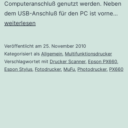
Computeranschluß genutzt werden. Neben
Beri
dem USB-Anschluß für den PC ist vorne…
Eps
weiterlesen
Sty
Pho
Veröffentlicht am
25. November 2010
PX
Kategorisiert als
Allgemein
,
Multifunktionsdrucker
Verschlagwortet mit
Drucker Scanner
,
Epson PX660
,
Espon Stylus
,
Fotodrucker
,
MuFu
,
Photodrucker
,
PX660