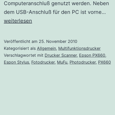
Computeranschluß genutzt werden. Neben
Beri
dem USB-Anschluß für den PC ist vorne…
Eps
weiterlesen
Sty
Pho
Veröffentlicht am
25. November 2010
PX
Kategorisiert als
Allgemein
,
Multifunktionsdrucker
Verschlagwortet mit
Drucker Scanner
,
Epson PX660
,
Espon Stylus
,
Fotodrucker
,
MuFu
,
Photodrucker
,
PX660