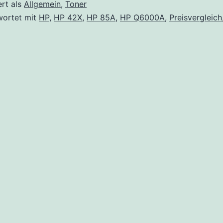
ert als
Allgemein
,
Toner
wortet mit
HP
,
HP 42X
,
HP 85A
,
HP Q6000A
,
Preisvergleich