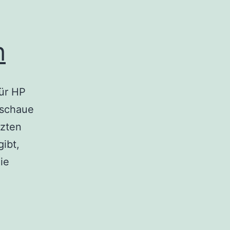
h
ür HP
 schaue
tzten
ibt,
ie