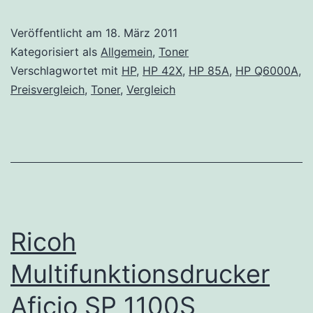
Preisvergleich
Veröffentlicht am
18. März 2011
Kategorisiert als
Allgemein
,
Toner
Verschlagwortet mit
HP
,
HP 42X
,
HP 85A
,
HP Q6000A
,
Preisvergleich
,
Toner
,
Vergleich
Ricoh
Multifunktionsdrucker
Aficio SP 1100S