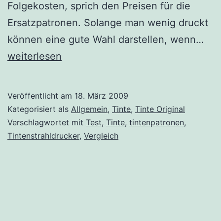
Folgekosten, sprich den Preisen für die
Ersatzpatronen. Solange man wenig druckt
Sie
können eine gute Wahl darstellen, wenn…
Mul
weiterlesen
im
Tes
Veröffentlicht am
18. März 2009
–
Kategorisiert als
Allgemein
,
Tinte
,
Tinte Original
Teil
Verschlagwortet mit
Test
,
Tinte
,
tintenpatronen
,
Tintenstrahldrucker
,
Vergleich
I