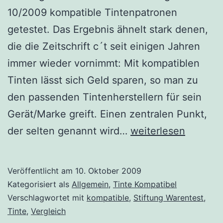
10/2009 kompatible Tintenpatronen
getestet. Das Ergebnis ähnelt stark denen,
die die Zeitschrift c´t seit einigen Jahren
immer wieder vornimmt: Mit kompatiblen
Tinten lässt sich Geld sparen, so man zu
den passenden Tintenherstellern für sein
Gerät/Marke greift. Einen zentralen Punkt,
Druckertinte
der selten genannt wird…
weiterlesen
–
Stiftung
Veröffentlicht am
10. Oktober 2009
Warentest
Kategorisiert als
Allgemein
,
Tinte Kompatibel
Verschlagwortet mit
kompatible
,
Stiftung Warentest
,
Tinte
,
Vergleich