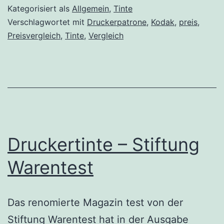
Kodak
Kategorisiert als
Allgemein
,
Tinte
Verschlagwortet mit
Druckerpatrone
,
Kodak
,
preis
,
Preisvergleich
,
Tinte
,
Vergleich
Druckertinte – Stiftung
Warentest
Das renomierte Magazin test von der
Stiftung Warentest hat in der Ausgabe