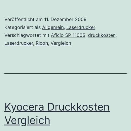
Multifunktionsdrucker
Aficio
Veröffentlicht am
11. Dezember 2009
SP
Kategorisiert als
Allgemein
,
Laserdrucker
1100S
Verschlagwortet mit
Aficio SP 1100S
,
druckkosten
,
Laserdrucker
,
Ricoh
,
Vergleich
Kyocera Druckkosten
Vergleich