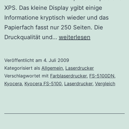
XPS. Das kleine Display ygibt einige
Informatione kryptisch wieder und das
Papierfach fasst nur 250 Seiten. Die
Kyocera
Druckqualität und…
weiterlesen
FS-
5100DN
Veröffentlicht am
4. Juli 2009
Kategorisiert als
Allgemein
,
Laserdrucker
Verschlagwortet mit
Farblaserdrucker
,
FS-5100DN
,
Kyocera
,
Kyocera FS-5100
,
Laserdrucker
,
Vergleich