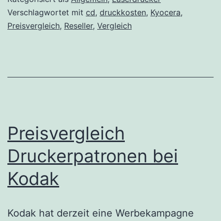
Verschlagwortet mit
cd
,
druckkosten
,
Kyocera
,
Preisvergleich
,
Reseller
,
Vergleich
Preisvergleich
Druckerpatronen bei
Kodak
Kodak hat derzeit eine Werbekampagne