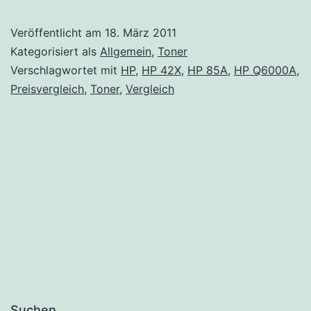
Preisvergleich
Veröffentlicht am
18. März 2011
Kategorisiert als
Allgemein
,
Toner
Verschlagwortet mit
HP
,
HP 42X
,
HP 85A
,
HP Q6000A
,
Preisvergleich
,
Toner
,
Vergleich
Suchen …